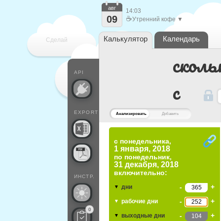
авг
14:03
09
☕
Утренний кофе ▼
Калькулятор
Календарь
Сделай
сколь
каждый
API
c
EXPORT
Анализировать
Добавить
с понедельника,
1 января, 2018
по
понедельник,
31 декабря, 2018
включительно:
ИНСТР.
-
+
дни
▼
-
+
рабочие дни
▼
0
-
+
выходные дни
▼