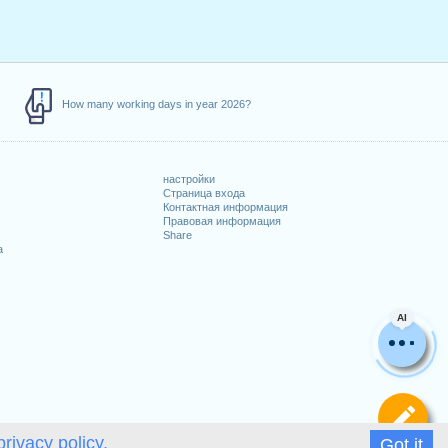
How many working days in year 2026?
настройки
Страница входа
Контактная информация
Правовая информация
Share
а
AI
Оп
privacy policy.
Got it