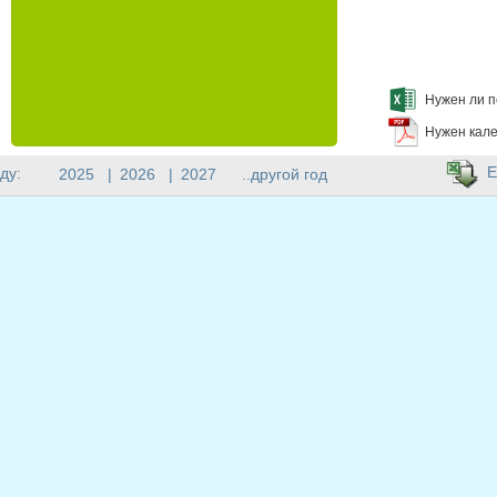
Нужен ли п
Нужен кале
E
ду:
2025
|
2026
|
2027
..другой год