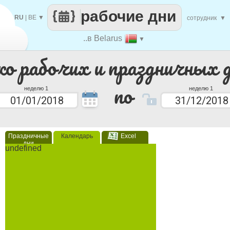
рабочие дни
RU
|
BE
▼
сотрудник
▼
..в Belarus
▼
ко рабочих и праздничных 
по
неделю 1
неделю 1
Праздничные
Календарь
Excel
дни
undefined