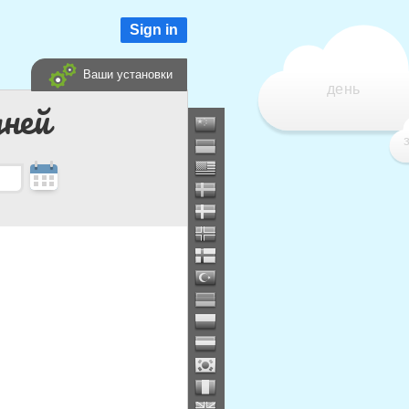
Sign in
Ваши установки
день
дней