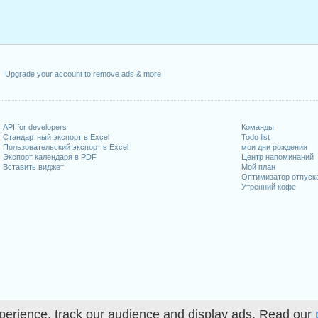
Upgrade your account to remove ads & more
API for developers
Команды
Стандартный экспорт в Excel
Todo list
Пользовательский экспорт в Excel
мои дни рождения
Экспорт календаря в PDF
Центр напоминаний
Вставить виджет
Мой план
Оптимизатор отпуск
Утренний кофе
perience, track our audience and display ads. Read our