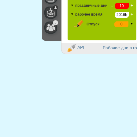
-
+
праздничные дни
▼
-
+
рабочее время
▼
0
Отпуск
▼
...
API
Рабочие дни в го