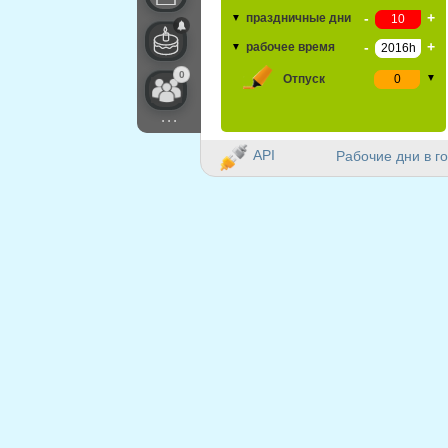
-
+
праздничные дни
▼
-
+
рабочее время
▼
0
Отпуск
▼
...
API
Рабочие дни в го