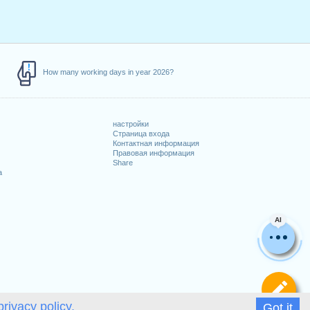
How many working days in year 2026?
настройки
Страница входа
Контактная информация
Правовая информация
Share
а
AI
Оп
privacy policy.
Got it