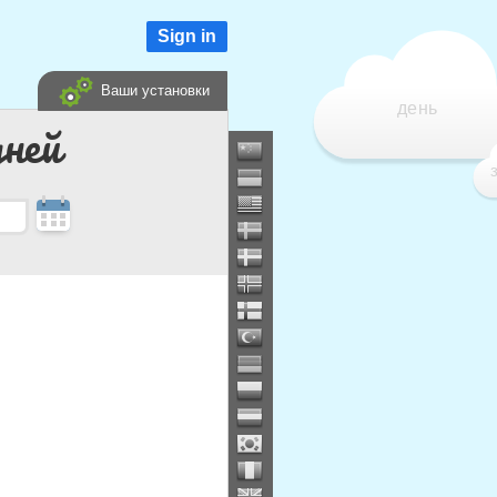
Sign in
Ваши установки
день
дней