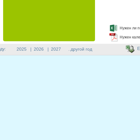
Нужен ли п
Нужен кале
E
ду:
2025
|
2026
|
2027
..другой год