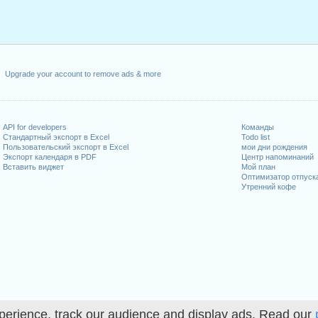
Upgrade your account to remove ads & more
API for developers
Команды
Стандартный экспорт в Excel
Todo list
Пользовательский экспорт в Excel
мои дни рождения
Экспорт календаря в PDF
Центр напоминаний
Вставить виджет
Мой план
Оптимизатор отпуск
Утренний кофе
perience, track our audience and display ads. Read our