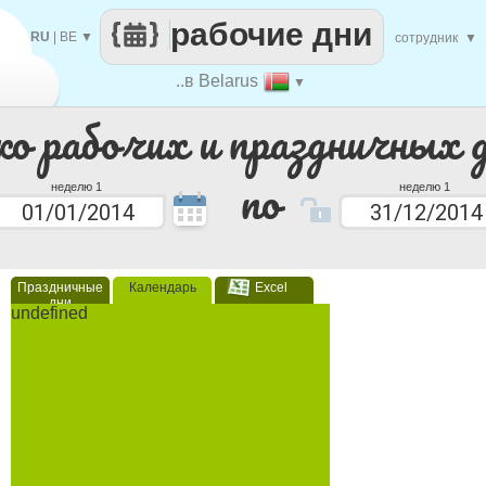
рабочие дни
RU
|
BE
▼
сотрудник
▼
..в Belarus
▼
ко рабочих и праздничных 
по
неделю 1
неделю 1
Праздничные
Календарь
Excel
дни
undefined