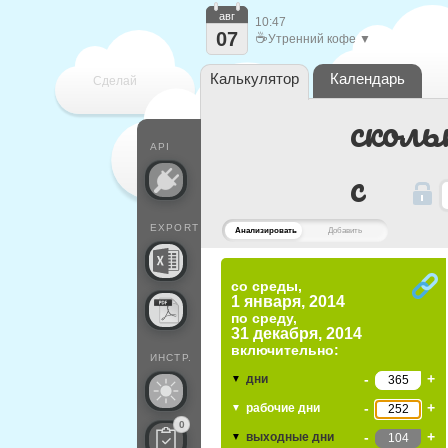
авг
10:47
07
☕
Утренний кофе ▼
Калькулятор
Календарь
Сделай
сколь
каждый
API
c
EXPORT
Анализировать
Добавить
со среды,
1 января, 2014
по
среду,
31 декабря, 2014
включительно:
ИНСТР.
-
+
дни
▼
-
+
рабочие дни
▼
0
-
+
выходные дни
▼