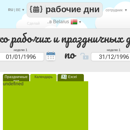
рабочие дни
RU
|
BE
▼
сотрудник
▼
..в Belarus
▼
Сделай
ко рабочих и праздничных 
каждый
по
неделю 1
неделю 1
Праздничные
Календарь
Excel
дни
undefined