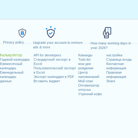
Privacy policy
Upgrade your account to remove
How many working days in
ads & more
year 2026?
Калькулятор
API for developers
Команды
настройки
Годовой календарь
Стандартный экспорт в
Todo list
Страница входа
Ежемесячный
Excel
мои дни
Контактная
календарь
Пользовательский экспорт
рождения
информация
Еженедельный
в Excel
Центр
Правовая
календарь
Экспорт календаря в PDF
напоминаний
информация
данные
Вставить виджет
Мой план
Share
Оптимизатор
отпуска
Утренний кофе