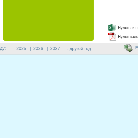
Нужен ли п
Нужен кале
E
ду:
2025
|
2026
|
2027
..другой год