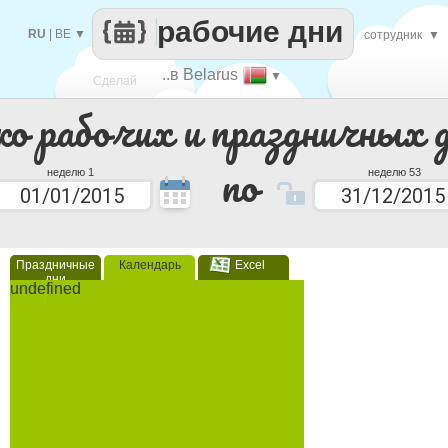
рабочие дни
RU
|
BE
▼
сотрудник
▼
..в Belarus
▼
Сделай
ко рабочих и праздничных 
каждый
по
неделю 1
неделю 53
Праздничные
Календарь
Excel
дни
undefined