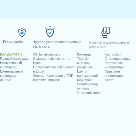
Privacy policy
Upgrade your account to remove
How many working days in
ads & more
year 2026?
Калькулятор
API for developers
Команды
настройки
Годовой календарь
Стандартный экспорт в
Todo list
Страница входа
Ежемесячный
Excel
мои дни
Контактная
календарь
Пользовательский экспорт
рождения
информация
Еженедельный
в Excel
Центр
Правовая
календарь
Экспорт календаря в PDF
напоминаний
информация
данные
Вставить виджет
Мой план
Share
Оптимизатор
отпуска
Утренний кофе