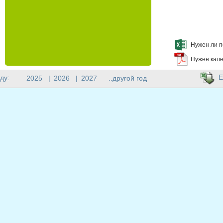
Нужен ли п
Нужен кале
E
ду:
2025
|
2026
|
2027
..другой год