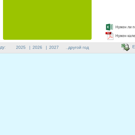
Нужен ли п
Нужен кале
E
ду:
2025
|
2026
|
2027
..другой год