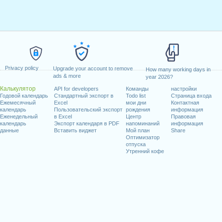
Privacy policy
Upgrade your account to remove
How many working days in
ads & more
year 2026?
Калькулятор
API for developers
Команды
настройки
Годовой календарь
Стандартный экспорт в
Todo list
Страница входа
Ежемесячный
Excel
мои дни
Контактная
календарь
Пользовательский экспорт
рождения
информация
Еженедельный
в Excel
Центр
Правовая
календарь
Экспорт календаря в PDF
напоминаний
информация
данные
Вставить виджет
Мой план
Share
Оптимизатор
отпуска
Утренний кофе