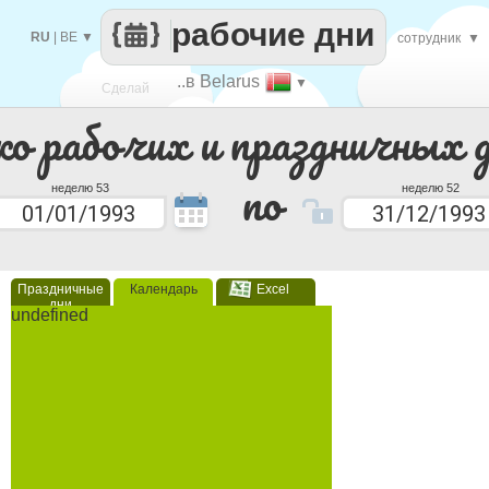
рабочие дни
RU
|
BE
▼
сотрудник
▼
..в Belarus
▼
Сделай
ко рабочих и праздничных 
каждый
по
неделю 53
неделю 52
Праздничные
Календарь
Excel
дни
undefined