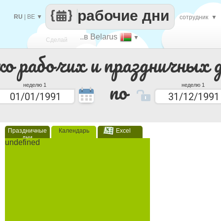
рабочие дни
RU
|
BE
▼
сотрудник
▼
..в Belarus
▼
Сделай
ко рабочих и праздничных 
каждый
по
неделю 1
неделю 1
Праздничные
Календарь
Excel
дни
undefined