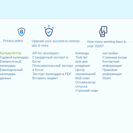
Privacy policy
Upgrade your account to remove
How many working days in
ads & more
year 2026?
Калькулятор
API for developers
Команды
настройки
Годовой календарь
Стандартный экспорт в
Todo list
Страница входа
Ежемесячный
Excel
мои дни
Контактная
календарь
Пользовательский экспорт
рождения
информация
Еженедельный
в Excel
Центр
Правовая
календарь
Экспорт календаря в PDF
напоминаний
информация
данные
Вставить виджет
Мой план
Share
Оптимизатор
отпуска
Утренний кофе