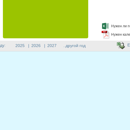
Нужен ли п
Нужен кале
E
ду:
2025
|
2026
|
2027
..другой год