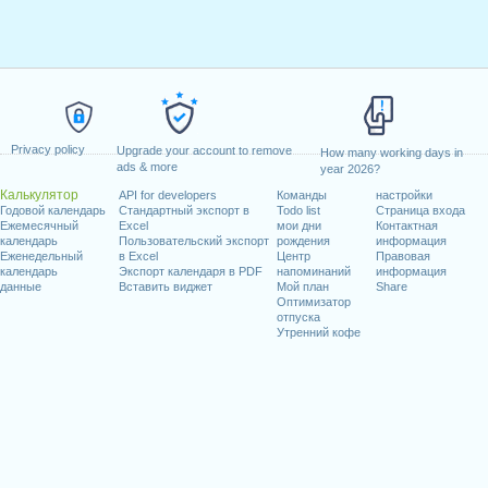
Privacy policy
Upgrade your account to remove
How many working days in
ads & more
year 2026?
Калькулятор
API for developers
Команды
настройки
Годовой календарь
Стандартный экспорт в
Todo list
Страница входа
Ежемесячный
Excel
мои дни
Контактная
календарь
Пользовательский экспорт
рождения
информация
Еженедельный
в Excel
Центр
Правовая
календарь
Экспорт календаря в PDF
напоминаний
информация
данные
Вставить виджет
Мой план
Share
Оптимизатор
отпуска
Утренний кофе