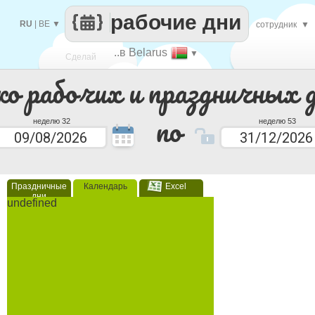
рабочие дни
RU
|
BE
▼
сотрудник
▼
..в Belarus
▼
Сделай
ко рабочих и праздничных 
каждый
по
неделю 32
неделю 53
Праздничные
Календарь
Excel
дни
undefined