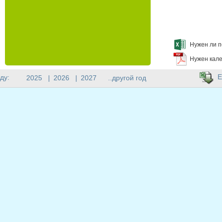
Нужен ли п
Нужен кале
E
ду:
2025
|
2026
|
2027
..другой год