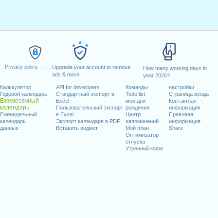
Privacy policy
Upgrade your account to remove
How many working days in
ads & more
year 2026?
Калькулятор
API for developers
Команды
настройки
Годовой календарь
Стандартный экспорт в
Todo list
Страница входа
Ежемесячный
Excel
мои дни
Контактная
календарь
Пользовательский экспорт
рождения
информация
Еженедельный
в Excel
Центр
Правовая
календарь
Экспорт календаря в PDF
напоминаний
информация
данные
Вставить виджет
Мой план
Share
Оптимизатор
отпуска
Утренний кофе