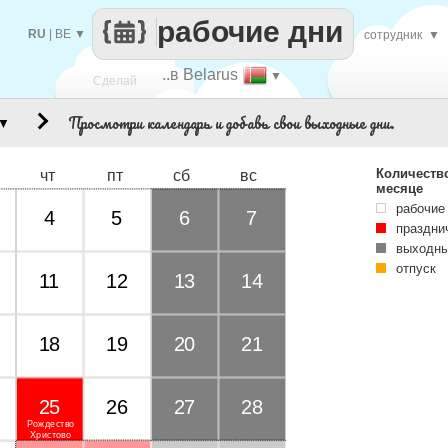
рабочие дни
RU
|
BE
▼
сотрудник
▼
..в Belarus
▼
Сделай
Просмотри календарь и добавь свои выходные дни.
▼
каждый
Количеств
чт
пт
сб
вс
месяце
рабочие
4
5
6
7
праздни
выходны
отпуск
11
12
13
14
18
19
20
21
25
26
27
28
Рождество
Христово