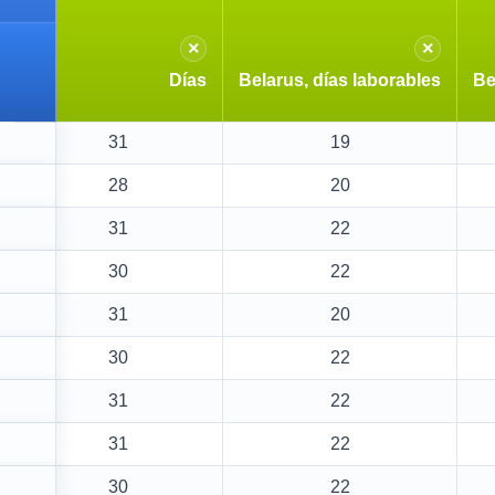
×
×
Días
Belarus, días laborables
Be
31
19
28
20
31
22
30
22
31
20
30
22
31
22
31
22
30
22