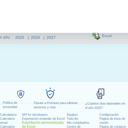
Excel
n año :
2025
|
2026
|
2027
Política de
Pásate a Premium para eliminar
¿Cuántos días laborables en
privacidad
anuncios y más
el año 2026?
Calculadora
API for developers
Equipos
Configuración
Calendario
Exportación estándar de Excel
Todo list
Página de inicio de
Exportación personalizada
anual
Mis cumpleaños
sesión
de Excel
Calendario
Centro de
Página de contacto