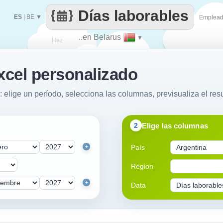
Días laborables
ES
|
BE
▼
Emplea
..en Belarus
▼
Haz
xcel personalizado
que
: elige un período, selecciona las columnas, previsualiza el resu
Elige las columnas
2
País
+
Région
+
Data