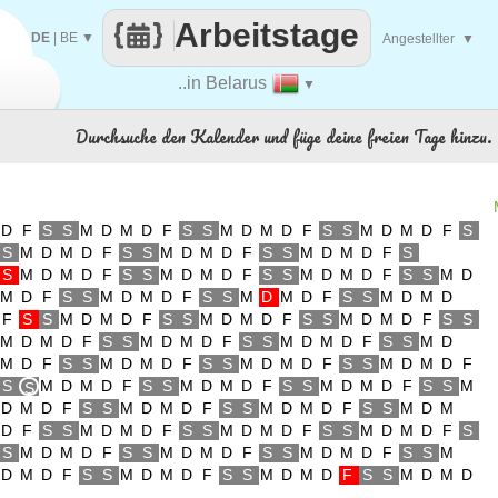
Arbeitstage
DE
|
BE
▼
Angestellter
▼
..in Belarus
▼
Durchsuche den Kalender und füge deine freien Tage hinzu.
D
F
S
S
M
D
M
D
F
S
S
M
D
M
D
F
S
S
M
D
M
D
F
S
S
M
D
M
D
F
S
S
M
D
M
D
F
S
S
M
D
M
D
F
S
S
M
D
M
D
F
S
S
M
D
M
D
F
S
S
M
D
M
D
F
S
S
M
D
M
D
F
S
S
M
D
M
D
F
S
S
M
D
M
D
F
S
S
M
D
M
D
F
S
S
M
D
M
D
F
S
S
M
D
M
D
F
S
S
M
D
M
D
F
S
S
M
D
M
D
F
S
S
M
D
M
D
F
S
S
M
D
M
D
F
S
S
M
D
M
D
F
S
S
M
D
M
D
F
S
S
M
D
M
D
F
S
S
M
D
M
D
F
S
M
D
M
D
F
S
S
M
D
M
D
F
S
S
M
D
M
D
F
S
S
M
S
D
M
D
F
S
S
M
D
M
D
F
S
S
M
D
M
D
F
S
S
M
D
M
D
F
S
S
M
D
M
D
F
S
S
M
D
M
D
F
S
S
M
D
M
D
F
S
S
M
D
M
D
F
S
S
M
D
M
D
F
S
S
M
D
M
D
F
S
S
M
D
M
D
F
S
S
M
D
M
D
F
S
S
M
D
M
D
F
S
S
M
D
M
D