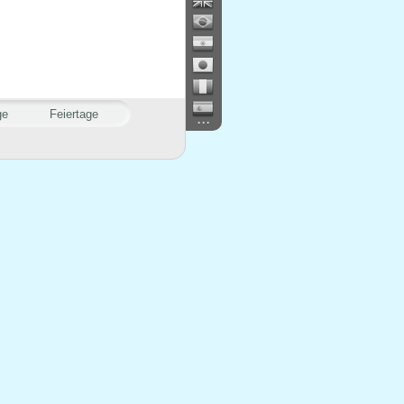
ge
Feiertage
...