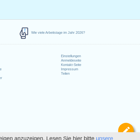
Wie viele Arbeitstage im Jahr 2026?
Einstellungen
Anmeldeseite
e
Kontakt-Seite
le
Impressum
Teilen
er
Def
igen anzuzeigen. Lesen Sie hier bitte
unsere