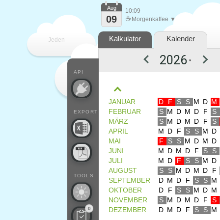
Aug
10:09
09
☕
Morgenkaffee ▼
Kalkulator
Kalender
Jeden
▼
Tag
API
JANUAR
D
F
S
S
M
D
M
FEBRUAR
S
M
D
M
D
F
S
EXPORT
MÄRZ
S
M
D
M
D
F
S
APRIL
M
D
F
S
S
M
D
MAI
F
S
S
M
D
M
D
JUNI
M
D
M
D
F
S
S
JULI
M
D
F
S
S
M
D
AUGUST
S
S
M
D
M
D
F
TOOLS
SEPTEMBER
D
M
D
F
S
S
M
OKTOBER
D
F
S
S
M
D
M
NOVEMBER
S
M
D
M
D
F
S
0
DEZEMBER
D
M
D
F
S
S
M