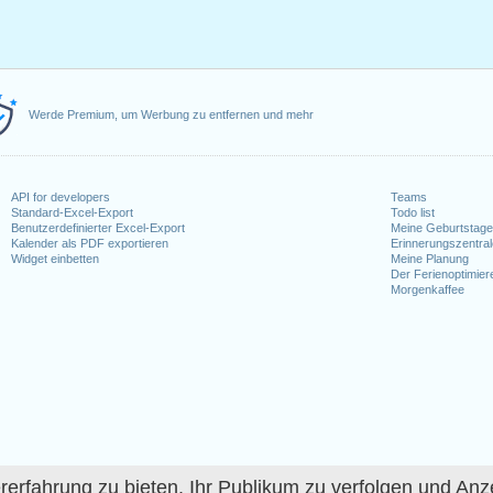
Werde Premium, um Werbung zu entfernen und mehr
API for developers
Teams
Standard-Excel-Export
Todo list
Benutzerdefinierter Excel-Export
Meine Geburtstag
Kalender als PDF exportieren
Erinnerungszentra
Widget einbetten
Meine Planung
Der Ferienoptimier
Morgenkaffee
fahrung zu bieten, Ihr Publikum zu verfolgen und Anze